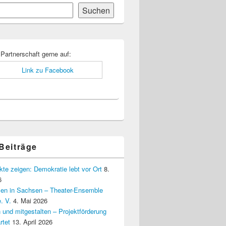
Suchen
-
ch
 Partnerschaft gerne auf:
 Beiträge
kte zeigen: Demokratie lebt vor Ort
8.
6
elen in Sachsen – Theater-Ensemble
. V.
4. Mai 2026
 und mitgestalten – Projektförderung
rtet
13. April 2026