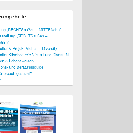
eangebote
lung „RECHTSaußen – MITTENdrin?“
usstellung „RECHTSaußen –
rin?“
ffer & Projekt Vielfalt – Diversity
ffer Klischeefreie Vielfalt und Diversität
lien & Lebensweisen
ions- und Beratungsguide
rterbuch gesucht?
r