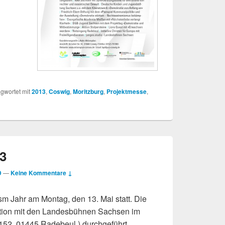
gwortet mit
2013
,
Coswig
,
Moritzburg
,
Projektmesse
,
3
D
—
Keine Kommentare ↓
sm Jahr am Montag, den 13. Mai statt. Die
ation mit den Landesbühnen Sachsen im
52, 01445 Radebeul ) durchgeführt.