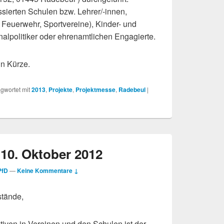
ssierten Schulen bzw. Lehrer/-innen,
 Feuerwehr, Sportvereine), Kinder- und
lpolitiker oder ehrenamtlichen Engagierte.
in Kürze.
gwortet mit
2013
,
Projekte
,
Projektmesse
,
Radebeul
|
10. Oktober 2012
PfD
—
Keine Kommentare ↓
stände,
tiven in Vereinen und den Schulen ist der