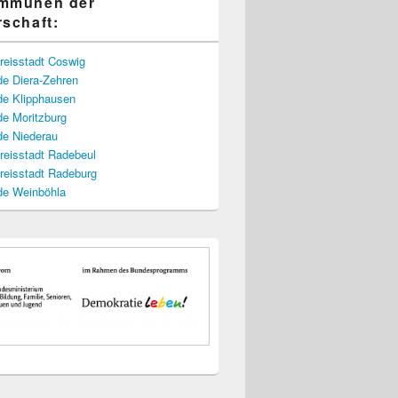
ommunen der
rschaft:
reisstadt Coswig
e Diera-Zehren
e Klipphausen
e Moritzburg
e Niederau
reisstadt Radebeul
reisstadt Radeburg
e Weinböhla