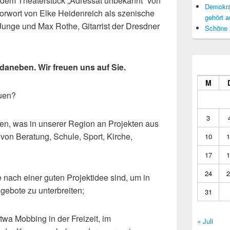
u dem Theaterstück „Adressat unbekannt“ von
Demokrat
orwort von Elke Heidenreich als szenische
gehört a
Junge und Max Rothe, Gitarrist der Dresdner
Schöne 
 daneben. Wir freuen uns auf Sie.
M
auen?
3
ben, was in unserer Region an Projekten aus
on Beratung, Schule, Sport, Kirche,
10
1
17
1
24
2
e nach einer guten Projektidee sind, um in
Angebote zu unterbreiten;
31
wa Mobbing in der Freizeit, im
« Juli