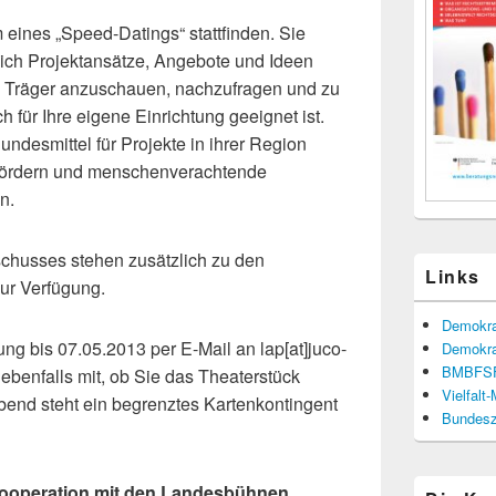
 eines „Speed-Datings“ stattfinden. Sie
sich Projektansätze, Angebote und Ideen
nd Träger anzuschauen, nachzufragen und zu
ch für Ihre eigene Einrichtung geeignet ist.
ndesmittel für Projekte in ihrer Region
 fördern und menschenverachtende
n.
schusses stehen zusätzlich zu den
Links
zur Verfügung.
Demokra
ng bis 07.05.2013 per E-Mail an lap[at]juco-
Demokra
BMBFS
 ebenfalls mit, ob Sie das Theaterstück
Vielfalt
end steht ein begrenztes Kartenkontingent
Bundesze
 Kooperation mit den Landesbühnen