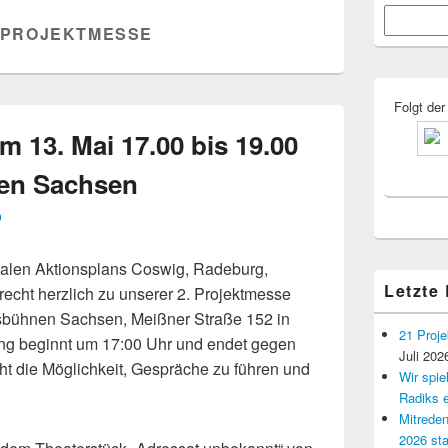
Primärer
Suchen
Seitenleisten
PROJEKTMESSE
Widgetberei
Folgt der
m 13. Mai 17.00 bis 19.00
en Sachsen
D
alen Aktionsplans Coswig, Radeburg,
Letzte
recht herzlich zu unserer 2. Projektmesse
sbühnen Sachsen, Meißner Straße 152 in
21 Proje
ung beginnt um 17:00 Uhr und endet gegen
Juli 202
ht die Möglichkeit, Gespräche zu führen und
Wir spi
Radiks e
Mitreden
2026 sta