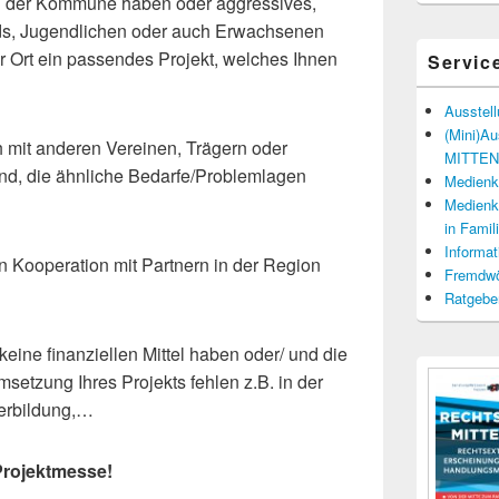
 in der Kommune haben oder aggressives,
ds, Jugendlichen oder auch Erwachsenen
or Ort ein passendes Projekt, welches Ihnen
Servic
Ausstel
(Mini)A
 mit anderen Vereinen, Trägern oder
MITTENd
sind, die ähnliche Bedarfe/Problemlagen
Medienko
Medienko
in Fami
Informat
gen Kooperation mit Partnern in der Region
Fremdwö
Ratgebe
keine finanziellen Mittel haben oder/ und die
setzung Ihres Projekts fehlen z.B. in der
terbildung,…
Projektmesse!