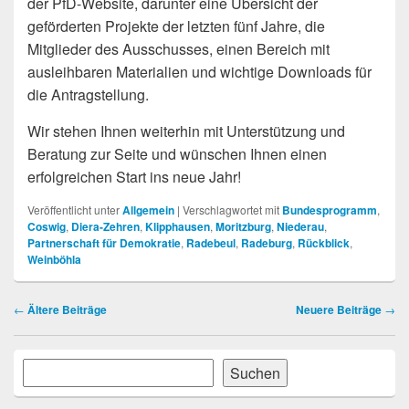
der PfD-Website, darunter eine Übersicht der
geförderten Projekte der letzten fünf Jahre, die
Mitglieder des Ausschusses, einen Bereich mit
ausleihbaren Materialien und wichtige Downloads für
die Antragstellung.
Wir stehen Ihnen weiterhin mit Unterstützung und
Beratung zur Seite und wünschen Ihnen einen
erfolgreichen Start ins neue Jahr!
Veröffentlicht unter
Allgemein
|
Verschlagwortet mit
Bundesprogramm
,
Coswig
,
Diera-Zehren
,
Klipphausen
,
Moritzburg
,
Niederau
,
Partnerschaft für Demokratie
,
Radebeul
,
Radeburg
,
Rückblick
,
Weinböhla
Beitragsnavigation
←
Ältere Beiträge
Neuere Beiträge
→
Primärer
Suchen
Suchen
Seitenleisten-
Widgetbereich