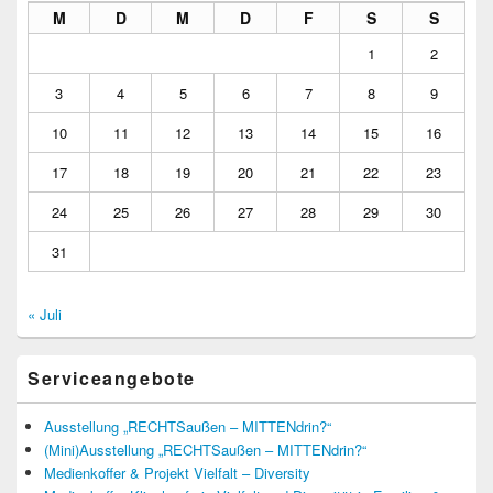
M
D
M
D
F
S
S
1
2
3
4
5
6
7
8
9
10
11
12
13
14
15
16
17
18
19
20
21
22
23
24
25
26
27
28
29
30
31
« Juli
Serviceangebote
Ausstellung „RECHTSaußen – MITTENdrin?“
(Mini)Ausstellung „RECHTSaußen – MITTENdrin?“
Medienkoffer & Projekt Vielfalt – Diversity