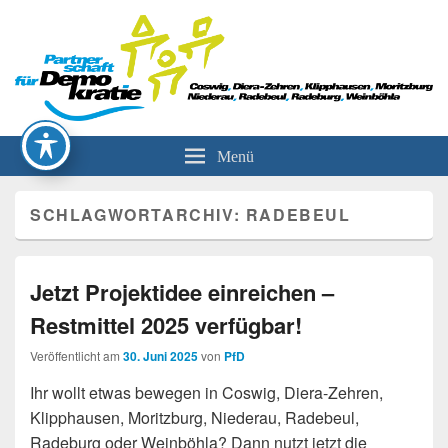
Partnerschaft für Demokratie
Menü
SCHLAGWORTARCHIV:
RADEBEUL
Jetzt Projektidee einreichen –
Restmittel 2025 verfügbar!
Veröffentlicht am
30. Juni 2025
von
PfD
Ihr wollt etwas bewegen in Coswig, Diera-Zehren,
Klipphausen, Moritzburg, Niederau, Radebeul,
Radeburg oder Weinböhla? Dann nutzt jetzt die