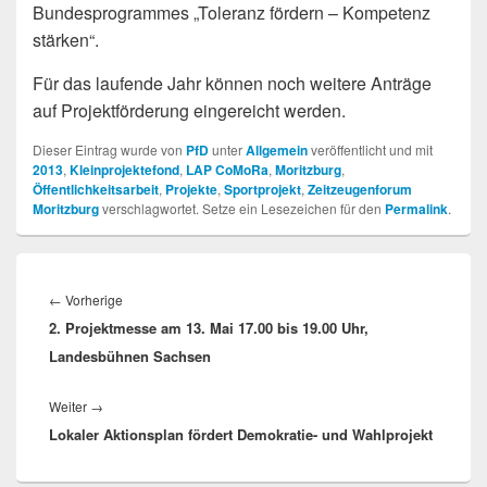
Bundesprogrammes „Toleranz fördern – Kompetenz
stärken“.
Für das laufende Jahr können noch weitere Anträge
auf Projektförderung eingereicht werden.
Dieser Eintrag wurde von
PfD
unter
Allgemein
veröffentlicht und mit
2013
,
Kleinprojektefond
,
LAP CoMoRa
,
Moritzburg
,
Öffentlichkeitsarbeit
,
Projekte
,
Sportprojekt
,
Zeitzeugenforum
Moritzburg
verschlagwortet. Setze ein Lesezeichen für den
Permalink
.
Beitragsnavigation
Vorheriger
←
Vorherige
2. Projektmesse am 13. Mai 17.00 bis 19.00 Uhr,
Beitrag:
Landesbühnen Sachsen
Nächster
Weiter
→
Lokaler Aktionsplan fördert Demokratie- und Wahlprojekt
Beitrag: