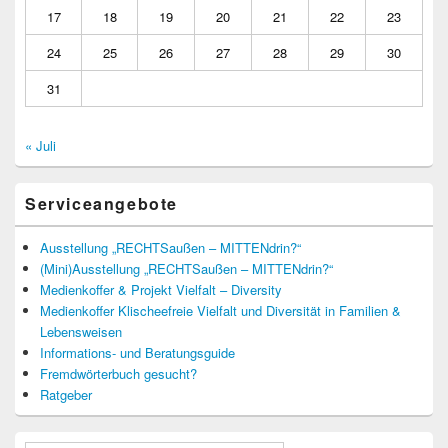
17
18
19
20
21
22
23
24
25
26
27
28
29
30
31
« Juli
Serviceangebote
Ausstellung „RECHTSaußen – MITTENdrin?“
(Mini)Ausstellung „RECHTSaußen – MITTENdrin?“
Medienkoffer & Projekt Vielfalt – Diversity
Medienkoffer Klischeefreie Vielfalt und Diversität in Familien &
Lebensweisen
Informations- und Beratungsguide
Fremdwörterbuch gesucht?
Ratgeber