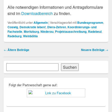
Alle notwendigen Informationen und Antragsformulare
sind im
Downloadbereich
zu finden.
Veröffentlicht unter
Allgemein
|
Verschlagwortet mit
Bundesprogramm
,
Coswig
,
Demokratie leben!
,
Diera-Zehren
,
Koordinierungs- und
Fachstelle
,
Moritzburg
,
Niederau
,
Projektausschreibung
,
Radebeul
,
Radeburg
,
Weinböhla
Beitragsnavigation
←
Ältere Beiträge
Neuere Beiträge
→
Primärer
Suchen
Suchen
Seitenleisten-
Widgetbereich
Folgt der Partnerschaft gerne auf: